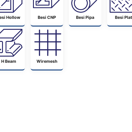
esi Hollow
Besi CNP
Besi Pipa
Besi Plat
H Beam
Wiremesh