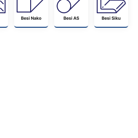
Besi Nako
Besi AS
Besi Siku