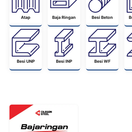
Atap
Baja Ringan
Besi Beton
B
Besi UNP
Besi INP
Besi WF