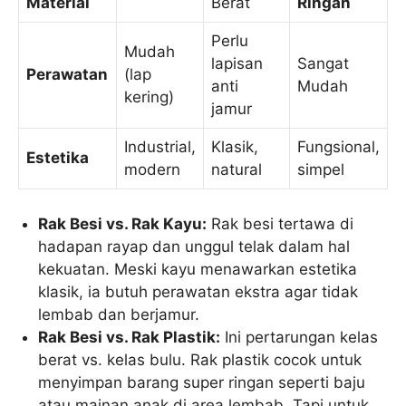
Material
Berat
Ringan
Perlu
Mudah
lapisan
Sangat
Perawatan
(lap
anti
Mudah
kering)
jamur
Industrial,
Klasik,
Fungsional,
Estetika
modern
natural
simpel
Rak Besi vs. Rak Kayu:
Rak besi tertawa di
hadapan rayap dan unggul telak dalam hal
kekuatan. Meski kayu menawarkan estetika
klasik, ia butuh perawatan ekstra agar tidak
lembab dan berjamur.
Rak Besi vs. Rak Plastik:
Ini pertarungan kelas
berat vs. kelas bulu. Rak plastik cocok untuk
menyimpan barang super ringan seperti baju
atau mainan anak di area lembab. Tapi untuk