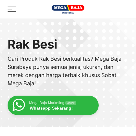
Skip
Menu
to
content
Rak Besi
Cari Produk Rak Besi berkualitas? Mega Baja
Surabaya punya semua jenis, ukuran, dan
merek dengan harga terbaik khusus Sobat
Mega Baja!
Mega Baja Marketing
Online
Whatsapp Sekarang!