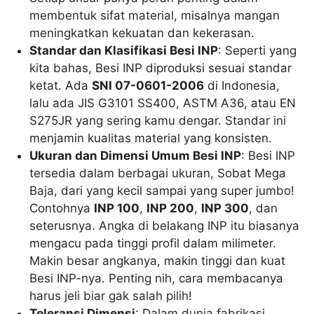
membentuk sifat material, misalnya mangan
meningkatkan kekuatan dan kekerasan.
Standar dan Klasifikasi Besi INP
: Seperti yang
kita bahas, Besi INP diproduksi sesuai standar
ketat. Ada
SNI 07-0601-2006
di Indonesia,
lalu ada JIS G3101 SS400, ASTM A36, atau EN
S275JR yang sering kamu dengar. Standar ini
menjamin kualitas material yang konsisten.
Ukuran dan Dimensi Umum Besi INP
: Besi INP
tersedia dalam berbagai ukuran, Sobat Mega
Baja, dari yang kecil sampai yang super jumbo!
Contohnya
INP 100
,
INP 200
,
INP 300
, dan
seterusnya. Angka di belakang INP itu biasanya
mengacu pada tinggi profil dalam milimeter.
Makin besar angkanya, makin tinggi dan kuat
Besi INP-nya. Penting nih, cara membacanya
harus jeli biar gak salah pilih!
Toleransi Dimensi
: Dalam dunia fabrikasi,