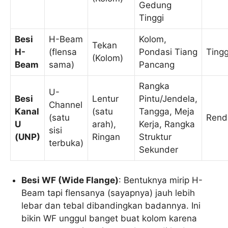
Gedung
Tinggi
Besi
H-Beam
Kolom,
Tekan
H-
(flensa
Pondasi Tiang
Tingg
(Kolom)
Beam
sama)
Pancang
Rangka
U-
Besi
Lentur
Pintu/Jendela,
Channel
Kanal
(satu
Tangga, Meja
(satu
Rend
U
arah),
Kerja, Rangka
sisi
(UNP)
Ringan
Struktur
terbuka)
Sekunder
Besi WF (Wide Flange)
: Bentuknya mirip H-
Beam tapi flensanya (sayapnya) jauh lebih
lebar dan tebal dibandingkan badannya. Ini
bikin WF unggul banget buat kolom karena