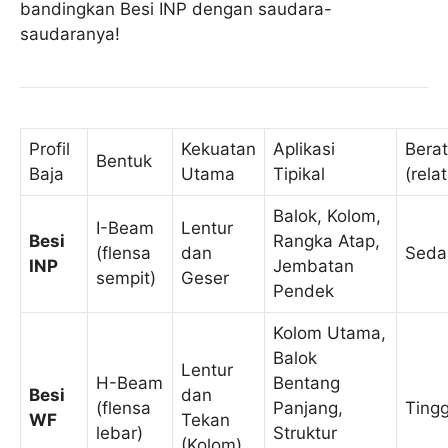
bandingkan Besi INP dengan saudara-
saudaranya!
Profil
Kekuatan
Aplikasi
Berat
Bentuk
Baja
Utama
Tipikal
(relat
Balok, Kolom,
I-Beam
Lentur
Besi
Rangka Atap,
(flensa
dan
Seda
INP
Jembatan
sempit)
Geser
Pendek
Kolom Utama,
Balok
Lentur
H-Beam
Bentang
Besi
dan
(flensa
Panjang,
Tingg
WF
Tekan
lebar)
Struktur
(Kolom)