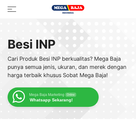
Skip
Menu
to
content
Besi INP
Cari Produk Besi INP berkualitas? Mega Baja
punya semua jenis, ukuran, dan merek dengan
harga terbaik khusus Sobat Mega Baja!
Mega Baja Marketing
Online
Whatsapp Sekarang!