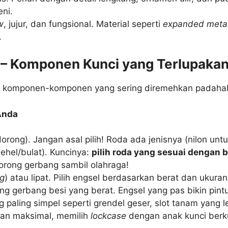
eni.
w
, jujur, dan fungsional. Material seperti
expanded meta
.
r – Komponen Kunci yang Terlupaka
bedah komponen-komponen yang sering diremehkan padahal
Anda
orong). Jangan asal pilih! Roda ada jenisnya (nilon unt
 behel/bulat). Kuncinya:
pilih roda yang sesuai dengan 
 dorong gerbang sambil olahraga!
g
) atau lipat. Pilih engsel berdasarkan berat dan ukura
g gerbang besi yang berat. Engsel yang pas bikin pint
 paling simpel seperti grendel geser, slot tanam yang l
nan maksimal, memilih
lockcase
dengan anak kunci berk