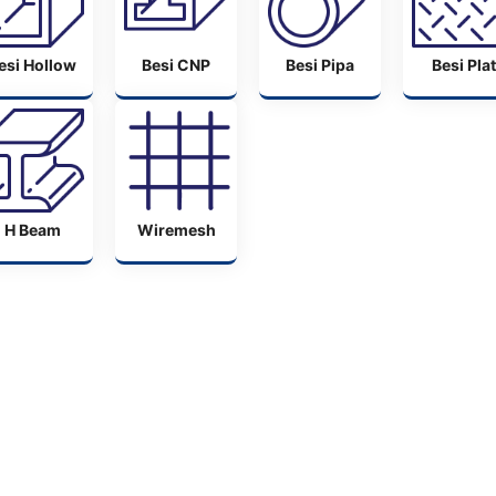
esi Hollow
Besi CNP
Besi Pipa
Besi Plat
H Beam
Wiremesh