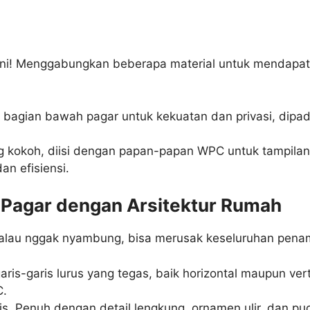
at ini! Menggabungkan beberapa material untuk mendapat
bagian bawah pagar untuk kekuatan dan privasi, dipad
g kokoh, diisi dengan papan-papan WPC untuk tampilan
an efisiensi.
 Pagar dengan Arsitektur Rumah
Kalau nggak nyambung, bisa merusak keseluruhan penam
ris-garis lurus yang tegas, baik horizontal maupun ver
C.
is. Penuh dengan detail lengkung, ornamen ulir, dan pu