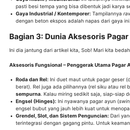
pasti besi tempa yang bisa dibentuk jadi karya s
Gaya Industrial / Kontemporer:
Tampilannya
ra
dengan beton ekspos adalah napas dari gaya ini
Bagian 3: Dunia Aksesoris Paga
Ini dia jantung dari artikel kita, Sob! Mari kita 
Aksesoris Fungsional – Penggerak Utama Pagar 
Roda dan Rel:
Ini duet maut untuk pagar geser (d
berat). Rel juga ada pilihannya (rel siku atau rel
sempurna
. Kalau miring sedikit saja, siap-siap
Engsel (Hinges):
Ini nyawanya pagar ayun (
swin
engsel bubut yang jauh lebih kuat untuk menopan
Grendel, Slot, dan Sistem Penguncian:
Dari yang
terintegrasi dengan gagang pintu. Untuk keama