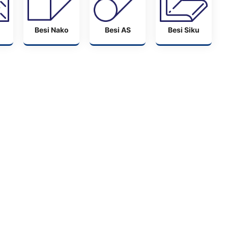
Besi Nako
Besi AS
Besi Siku