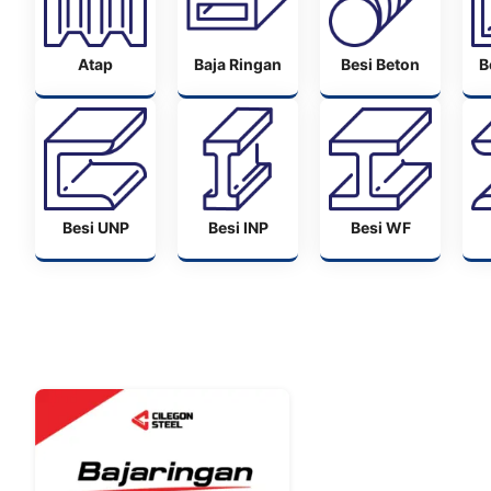
Atap
Baja Ringan
Besi Beton
B
Besi UNP
Besi INP
Besi WF