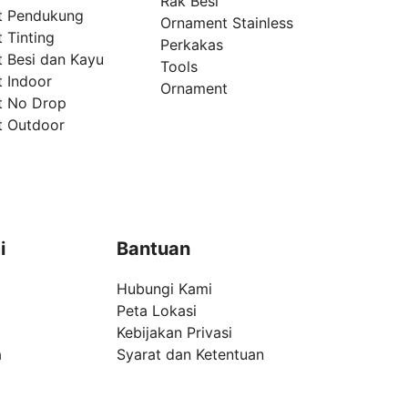
Rak Besi
t Pendukung
Ornament Stainless
 Tinting
Perkakas
t Besi dan Kayu
Tools
t Indoor
Ornament
t No Drop
t Outdoor
i
Bantuan
Hubungi Kami
Peta Lokasi
Kebijakan Privasi
a
Syarat dan Ketentuan